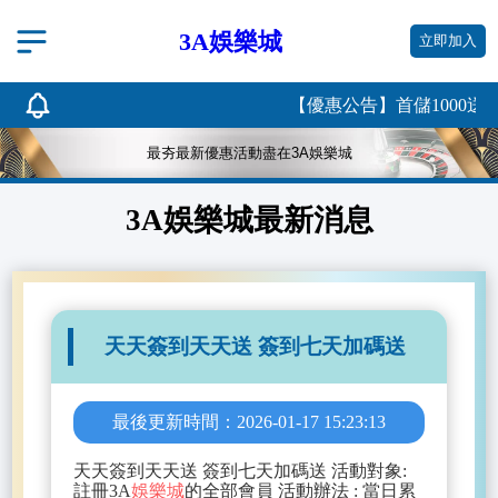
3A娛樂城
立即加入
【優惠公告】首儲1000送100
最夯最新優惠活動盡在3A娛樂城
3A娛樂城最新消息
天天簽到天天送 簽到七天加碼送
最後更新時間：2026-01-17 15:23:13
天天簽到天天送 簽到七天加碼送 活動對象:
註冊3A
娛樂城
的全部會員 活動辦法 : 當日累