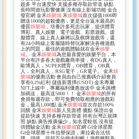
超多 平台速度快 支援多種存取款管道 缺點
長時間遊玩影響健康 沒有線上影城功能 金合
發官網 金禾
娛樂城
禾
娛樂城
首次儲值1000即
贈送1000的超殺優惠，更是全台返水最高的
優質
娛樂城
，培養許多死忠玩家，提供體育
博彩、真人娛樂、電子遊戲、彩票遊戲、虛
擬體育、線上真人麻將以及棋牌遊戲等，還
有24小時線上客服隨時替玩家解決各種遊戲
上的問題，最佳的遊戲體驗就在金禾
娛樂
城
。 金禾
娛樂城
為您最喜愛的娛樂平台，本
平台有許多各大遊戲廠商串接，有DG真人，
歐博真人，SUPER體育，OB體育，OB真
人，全利真人，RSG電子，GR電子。 金禾
娛
樂城
的優惠活動 會員由自己推薦碼介紹會員
享有0.2%紅利 儲值新選擇(USDT) 金禾專屬
NFT上線中，專屬福利優惠放送中 金禾跳槽
加碼送，最高送5000！！ 金禾
娛樂城
的所有
會員每週存款，即可免費領取相應的遊戲彩
金，最高1,000點 金禾
娛樂城
首次存款100%
回饋 金禾
娛樂城
新人見面禮 優點 保證出金
提款快速 支持多種存款管道 持有台灣正規牌
照 缺點 廣告推廣偏少，知名度較低 沒有提
供體驗金活動 金禾
娛樂城
官網 GI全球星際
GI全球星際十年信譽保證，庫拉索合法領
牌，儲值、提領五分鐘內到帳！遊戲種類為