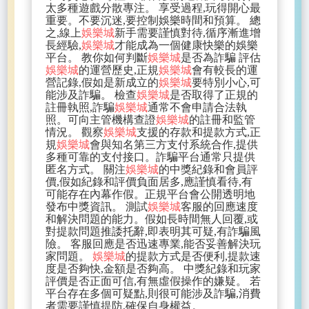
太多種遊戲分散專注。 享受過程,玩得開心最
重要。不要沉迷,要控制娛樂時間和預算。 總
之,線上
娛樂城
新手需要謹慎對待,循序漸進增
長經驗,
娛樂城
才能成為一個健康快樂的娛樂
平台。 教你如何判斷
娛樂城
是否為詐騙 評估
娛樂城
的運營歷史,正規
娛樂城
會有較長的運
營記錄,假如是新成立的
娛樂城
要特別小心,可
能涉及詐騙。 檢查
娛樂城
是否取得了正規的
註冊執照,詐騙
娛樂城
通常不會申請合法執
照。可向主管機構查證
娛樂城
的註冊和監管
情況。 觀察
娛樂城
支援的存款和提款方式,正
規
娛樂城
會與知名第三方支付系統合作,提供
多種可靠的支付接口。詐騙平台通常只提供
匿名方式。 關注
娛樂城
的中獎紀錄和會員評
價,假如紀錄和評價負面居多,應謹慎看待,有
可能存在內幕作假。正規平台會公開透明地
發布中獎資訊。 測試
娛樂城
客服的回應速度
和解決問題的能力。假如長時間無人回覆,或
對提款問題推諉托辭,即表明其可疑,有詐騙風
險。 客服回應是否迅速專業,能否妥善解決玩
家問題。
娛樂城
的提款方式是否便利,提款速
度是否夠快,金額是否夠高。 中獎紀錄和玩家
評價是否正面可信,有無虛假操作的嫌疑。 若
平台存在多個可疑點,則很可能涉及詐騙,消費
者需要謹慎提防,確保自身權益。