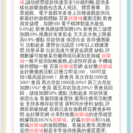
城
,誠信經營提款快速安全5分鐘到帳,提供多
樣化娛樂遊戲包含真人視訊、體育賽事、彩
票遊戲、電子遊戲等多達上百種遊戲提供玩
家最好的遊戲體驗 百富
娛樂城
優惠活動 新會
員首儲禮，加贈500 電子棋牌類返水最低
0.6%起 新會員續儲禮加贈10% 新會員三儲禮
加贈20% 推薦好友拿彩金 天天反水無上限最
高0.9% 優點 存款快速 保證出金 首存優惠吸
引 活動超多 運營合法認證 10年以上穩健運
營,信譽卓著 出款迅速方便資金調度 缺點 評
價數據可能被某些廠商或玩家刻意操縱
娛樂
城
一般不提供賒帳服務,必須預存資金 手機端
操作體驗一般 百富
娛樂城
官網 金好勝
娛樂城
金好勝優惠活動 註冊立即送100，500可提
領!!最高提款688！ 新會員 首次存款1000送
500!! 會員 再次存款1000送20%!! 第三次存款
加贈15%!! 會員 週五存款加送20%!! 舊會員回
歸，儲值加贈50% 優點 活動超多 存款快速
保證出金 客服回復速度快 週周任務等活動獎
金 支持多種存款管道 資料同步便利 缺點 評
價容易被操縱 容易沉迷在遊戲裡花費過多時
間 金好勝官網 分享對推薦
娛樂城
的使用感受
根據我在HOYA
娛樂城
、好贏
娛樂城
和3A娛
樂城
娛樂城
的遊戲體驗、客服反應等,我覺得
這些
娛樂城
都是非常值得推薦的優質選擇。