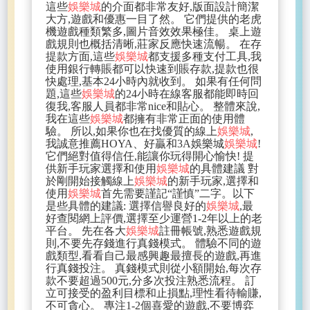
這些
娛樂城
的介面都非常友好,版面設計簡潔
大方,遊戲和優惠一目了然。 它們提供的老虎
機遊戲種類繁多,圖片音效效果極佳。 桌上遊
戲規則也概括清晰,莊家反應快速流暢。 在存
提款方面,這些
娛樂城
都支援多種支付工具,我
使用銀行轉賬都可以快速到賬存款,提款也很
快處理,基本24小時內就收到。 如果有任何問
題,這些
娛樂城
的24小時在線客服都能即時回
復我,客服人員都非常nice和貼心。 整體來說,
我在這些
娛樂城
都擁有非常正面的使用體
驗。 所以,如果你也在找優質的線上
娛樂城
,
我誠意推薦HOYA、好贏和3A娛樂城
娛樂城
!
它們絕對值得信任,能讓你玩得開心愉快! 提
供新手玩家選擇和使用
娛樂城
的具體建議 對
於剛開始接觸線上
娛樂城
的新手玩家,選擇和
使用
娛樂城
首先需要謹記“謹慎”二字。以下
是些具體的建議: 選擇信譽良好的
娛樂城
,最
好查閱網上評價,選擇至少運營1-2年以上的老
平台。 先在各大
娛樂城
註冊帳號,熟悉遊戲規
則,不要先存錢進行真錢模式。 體驗不同的遊
戲類型,看看自己最感興趣最擅長的遊戲,再進
行真錢投注。 真錢模式則從小額開始,每次存
款不要超過500元,分多次投注熟悉流程。 訂
立可接受的盈利目標和止損點,理性看待輸賺,
不可貪心。 專注1-2個喜愛的遊戲,不要博弈