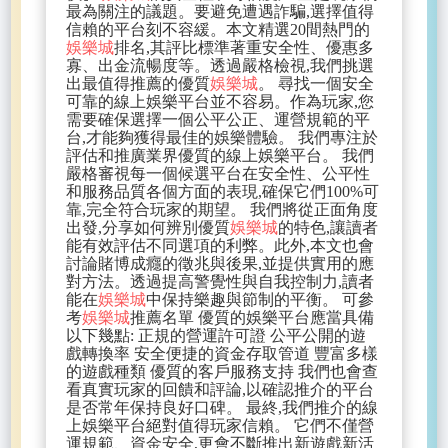
最為關注的議題。要避免遭遇詐騙,選擇值得
信賴的平台刻不容緩。本文精選20間熱門的
娛樂城
排名,其評比標準著重安全性、優惠多
寡、出金流暢度等。透過嚴格檢視,我們挑選
出最值得推薦的優質
娛樂城
。 尋找一個安全
可靠的線上娛樂平台並不容易。作為玩家,您
需要確保選擇一個公平公正、運營規範的平
台,才能夠獲得最佳的娛樂體驗。 我們專注於
評估和推廣業界優質的線上娛樂平台。 我們
嚴格審視每一個候選平台在安全性、公平性
和服務品質各個方面的表現,確保它們100%可
靠,完全符合玩家的期望。 我們將從正面角度
出發,分享如何辨別優質
娛樂城
的特色,讓讀者
能有效評估不同選項的利弊。此外,本文也會
討論賭博成癮的徵兆與後果,並提供實用的應
對方法。透過提高警覺性與自我控制力,讀者
能在
娛樂城
中保持樂趣與節制的平衡。 可參
考
娛樂城
推薦名單 優質的娛樂平台應當具備
以下幾點: 正規的營運許可證 公平公開的遊
戲轉換率 安全便捷的資金存取管道 豐富多樣
的遊戲種類 優質的客戶服務支持 我們也會查
看真實玩家的回饋和評論,以確認推介的平台
是否常年保持良好口碑。 最終,我們推介的線
上娛樂平台絕對值得玩家信賴。 它們不僅營
運規範、資金安全,更會不斷推出新遊戲新活