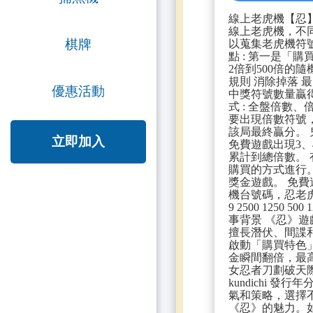
線上老虎機【忍】
線上老虎機，不
棋牌
以蒐集老虎機符號
點 : 第一是
2倍到500倍的
規則 消除掉落 最
優惠活動
中獎符號數量贏得
式 : 全盤倍數、
要出現倍數符號，
該局最終贏分。 鬼面
立即加入
免費遊戲出現3、
累計到總倍數。 
購買的方式進行。
獎金遊戲。 免
機台號碼，忍老虎
9 2500 1250 500
事背景 《忍》
擅長潛伏、間諜
啟動「購買特色
金瞬間翻倍，最高
女忍者刀劃破天際
kundichi 發
氣和策略，選擇
《忍》的魅力。如