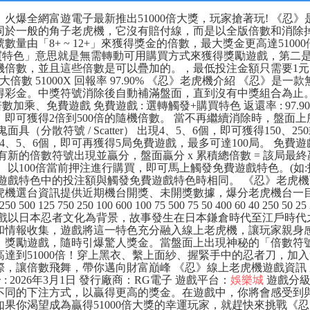
火爆全網富遊電子最新推出51000倍大獎，玩家搶著玩! 《忍
同於一般的角子老虎機，它沒有賠付線，而是以全版倍數和消除
數量由「8+ ~ 12+」來獲得獎金的倍數，最大獎金更高達510
「購買特色」意思就是無需轉動可用購買方式來獲得獎勵遊戲，第二
隨機倍數，並且這些倍數是可以疊加的。，最低投注金額只需要1元
大倍數 51000X 回報率 97.90% 《忍》老虎機介紹 《忍
彩金。中獎符號消除後自動補滿盤面，直到沒有中獎組合為止。 遊戲規則
倍數加乘、免費遊戲 免費遊戲 : 選轉觸發+購買特色 返還率 : 97
即可獲得2倍到500倍的隨機倍數。 當不再繼續消除時，盤面上所
具（分散符號 / Scatter） 出現4、5、6個，即可獲得150、250或
4、5、6個，即可再獲得5局免費遊戲，最多可達100局。 免
有新的倍數符號出現並贏分，盤面贏分 x 累積總倍數 = 該局最
 以100倍當前押注進行購買，即可馬上觸發免費遊戲特色。(如:投
費遊戲特色中的投注額與觸發免費遊戲特色時相同。 《忍》老虎
機選台資訊提供近期機台開獎、未開獎數據，爆分老虎機台一目了然。 一
 1250 500 125 750 250 100 600 100 75 500 75 50 400 60 40 2
遊戲以日本忍者文化為背景，故事發生在日本鎌倉時代至江戶時代
和情報收集，遊戲將這一特色充分融入線上老虎機，讓玩家親身感
」獎勵遊戲，隨時引爆驚人獎金。當盤面上出現神秘的「倍數符
達到51000倍！穿上黑衣、繫上面紗、握緊手中的忍者刀，加入
，讓倍數飛舞，帶你邁向財富巔峰 《忍》線上老虎機遊戲資訊 產品名稱
行年分 : 2026年3月1日 發行廠商：RG電子 遊戲平台：
娛樂城
遊戲分級 
不同的下注方式，以贏得更高的獎金。在遊戲中，你將會感受到
果你渴望成為贏得51000倍大獎的幸運玩家，就趕快來挑戰《