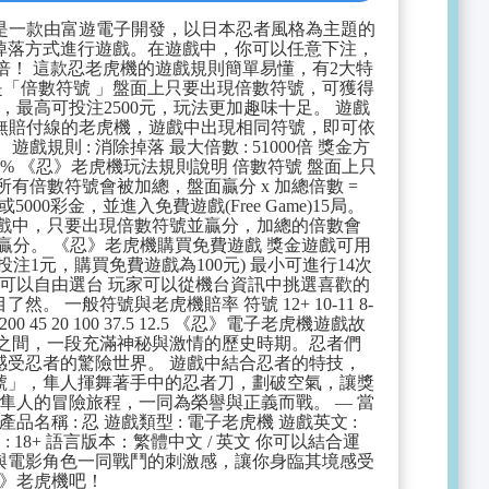
》是一款由富遊電子開發，以日本忍者風格為主題的
掉落方式進行遊戲。在遊戲中，你可以任意下注，
00倍！ 這款忍老虎機的遊戲規則簡單易懂，有2大特
是「倍數符號 」盤面上只要出現倍數符號，可獲得
，最高可投注2500元，玩法更加趣味十足。 遊戲
》是一款無賠付線的老虎機，遊戲中出現相同符號，即可依
 : 消除掉落 最大倍數 : 51000倍 獎金方
.90% 《忍》老虎機玩法規則說明 倍數符號 盤面上只
有倍數符號會被加總，盤面贏分 x 加總倍數 =
5000彩金，並進入免費遊戲(Free Game)15局。
費遊戲中，只要出現倍數符號並贏分，加總的倍數會
終贏分。 《忍》老虎機購買免費遊戲 獎金遊戲可用
注1元，購買免費遊戲為100元) 最小可進行14次
機可以自由選台 玩家可以從機台資訊中挑選喜歡的
般符號與老虎機賠率 符號 12+ 10-11 8-
50 50 25 200 45 20 100 37.5 12.5 《忍》電子老虎機遊戲故
之間，一段充滿神秘與激情的歷史時期。忍者們
受忍者的驚險世界。 遊戲中結合忍者的特技，
號」，隼人揮舞著手中的忍者刀，劃破空氣，讓獎
隼人的冒險旅程，一同為榮譽與正義而戰。 — 當
 : 忍 遊戲類型 : 電子老虎機 遊戲英文 :
: 18+ 語言版本：繁體中文 / 英文 你可以結合運
與電影角色一同戰鬥的刺激感，讓你身臨其境感受
忍》老虎機吧！