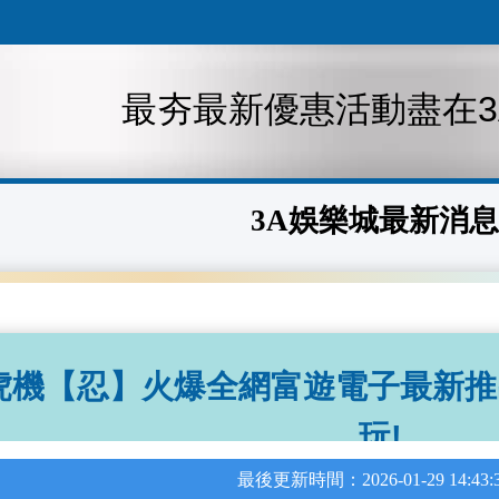
最夯最新優惠活動盡在3
3A娛樂城最新消息
虎機【忍】火爆全網富遊電子最新推出
玩!
最後更新時間：2026-01-29 14:43: