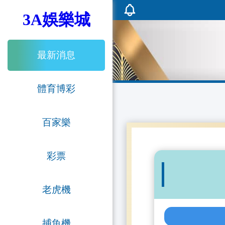
3A娛樂城
最新消息
體育博彩
百家樂
彩票
老虎機
捕魚機