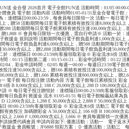
金合發 2026首月 電子全館FUN送 活動時間：01/05 00:00-02/04 23
體會員 電子館 活動內容 活動時間01/05-01/31至金合發電
為：達標隔日00:00-23:59，每會員每日限領一次 活動一 每
含)以上，贈58 活動期間每日至電子館累積有效投注達8,000(含)
以上，贈288 活動期間每日至電子館累積有效投注達100,000(含)
以上，贈1,888 ※ 會員每日限領一次優惠，需自行申請※ 活動一於：達標
子救援金 規則說明 活動期間每日電子館負盈利達1,000(含)以上，
期間每日電子館負盈利達6,000(含)以上，贈588 活動期間每日電子館負
0,000(含)以上，贈2,888 活動期間每日電子館負盈利達50,000
於：達標隔日 00:00-23:59向客服領取彩金※ 彩金流水6倍 活動
間：01/15 活動第二週：01/15-01/21，彩金申請時間：01/22 活
9-02/04，彩金申請時間：02/05 每週一00:00～每週日23:
注達50,000(含)以上，贈166 累積有效投注達100,000(含)以上，
000(含)以上，贈1,666 累積有效投注達800,000(含)以上，贈2,66
一 電子館 每日投注贈 活動內容 方案 電子館每日累積投注 彩金 流水
58 6倍 B 8,000(含)以上 188 C 20,000(含)以上 288 D 100,000(
 ※ 每日電子投注贈領於：達標隔日00:00-23:59向客服領取彩
日負盈利 救援金 流水 01/05-01/31 每日電子館輸贏結果為負 A 1,000
88 D 12,000(含)以上 1,288 E 30,000(含)以上 2,888 F 50
 00:00-23:59向客服領取彩金 ※ 彩金流水6倍 活動三 電子
投注 加碼贈彩金 A 50,000(含)以上 166 6倍 B 100,000(含)以上 36
,000(含)以上 2,666 F 1,000,000(含)以上 3,666 ※ 會
申請抽獎代碼會員 申請內容如下: 優惠活動：活動一 電子返水天天
救援金 會員帳號：JF6888 領彩方案：Ｄ 優惠活動：活動三 每週