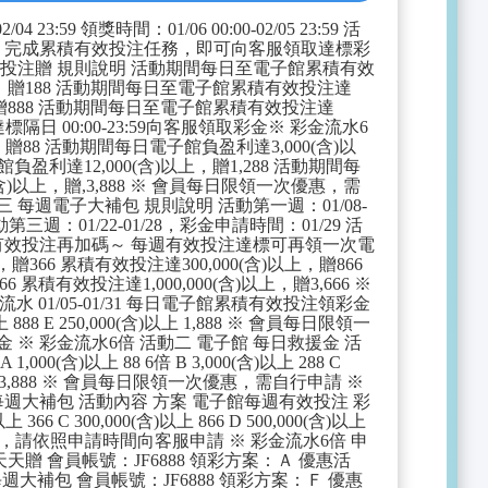
:59 領獎時間：01/06 00:00-02/05 23:59 活
子館： 完成累積有效投注任務，即可向客服領取達標彩
日電子投注贈 規則說明 活動期間每日至電子館累積有效
以上，贈188 活動期間每日至電子館累積有效投注達
以上，贈888 活動期間每日至電子館累積有效投注達
隔日 00:00-23:59向客服領取彩金※ 彩金流水6
贈88 活動期間每日電子館負盈利達3,000(含)以
盈利達12,000(含)以上，贈1,288 活動期間每
(含)以上，贈,3,888 ※ 會員每日限領一次優惠，需
三 每週電子大補包 規則說明 活動第一週：01/08-
動第三週：01/22-01/28，彩金申請時間：01/29 活
59電子館有效投注再加碼～ 每週有效投注達標可再領一次電
贈366 累積有效投注達300,000(含)以上，贈866
6 累積有效投注達1,000,000(含)以上，贈3,666 ※
 01/05-01/31 每日電子館累積有效投注領彩金
含)以上 888 E 250,000(含)以上 1,888 ※ 會員每日限領一
金 ※ 彩金流水6倍 活動二 電子館 每日救援金 活
(含)以上 88 6倍 B 3,000(含)以上 288 C
,000(含)以上 3,888 ※ 會員每日限領一次優惠，需自行申請 ※
館 每週大補包 活動內容 方案 電子館每週有效投注 彩
6 C 300,000(含)以上 866 D 500,000(含)以上
員每週限領一次優惠，請依照申請時間向客服申請 ※ 彩金流水6倍 申
贈 會員帳號：JF6888 領彩方案：Ａ 優惠活
大補包 會員帳號：JF6888 領彩方案：Ｆ 優惠