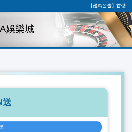
【優惠公告】首儲1000送
A娛樂城
N送
28