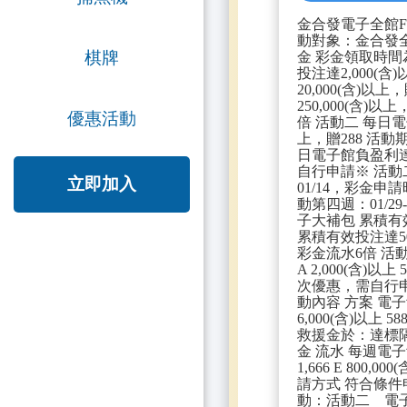
金合發電子全館FUN送 
動對象：金合發全
棋牌
金 彩金領取時間
投注達2,000(
20,000(含)
250,000(含)
優惠活動
倍 活動二 每日電
上，贈288 活動
日電子館負盈利達3
自行申請※ 活動二
立即加入
01/14，彩金申請時
動第四週：01/2
子大補包 累積有效投
累積有效投注達500,
彩金流水6倍 活動
A 2,000(含)以上 
次優惠，需自行申請
動內容 方案 電子館每
6,000(含)以上 5
救援金於：達標隔日
金 流水 每週電子館有效
1,666 E 800
請方式 符合條件
動：活動二 電子